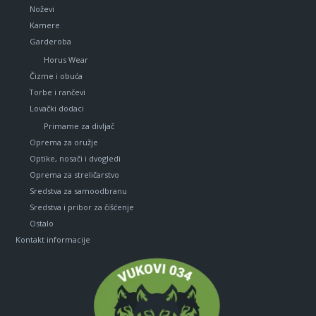
Noževi
Kamere
Garderoba
Horus Wear
Čizme i obuća
Torbe i rančevi
Lovački dodaci
Primame za divljač
Oprema za oružje
Optike, nosači i dvogledi
Oprema za streličarstvo
Sredstva za samoodbranu
Sredstva i pribor za čišćenje
Ostalo
Kontakt informacije