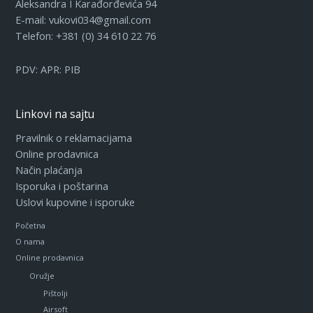
Aleksandra I Karađorđevića 94
E-mail: vukovi034@gmail.com
Telefon: +381 (0) 34 610 22 76
PDV:
APR:
PIB
Linkovi na sajtu
Pravilnik o reklamacijama
Online prodavnica
Način plaćanja
Isporuka i poštarina
Uslovi kupovine i isporuke
Početna
O nama
Online prodavnica
Oružje
Pištolji
Airsoft