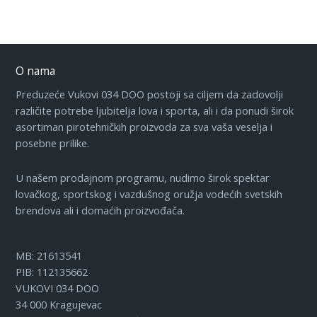
O nama
Preduzeće Vukovi 034 DOO postoji sa ciljem da zadovolji
različite potrebe ljubitelja lova i sporta, ali i da ponudi širok
asortiman pirotehničkih proizvoda za sva vaša veselja i
posebne prilike.
U našem prodajnom programu, nudimo širok spektar
lovačkog, sportskog i vazdušnog oružja vodećih svetskih
brendova ali i domaćih proizvođača.
MB: 21613541
PIB: 112135662
VUKOVI 034 DOO
34 000 Kragujevac