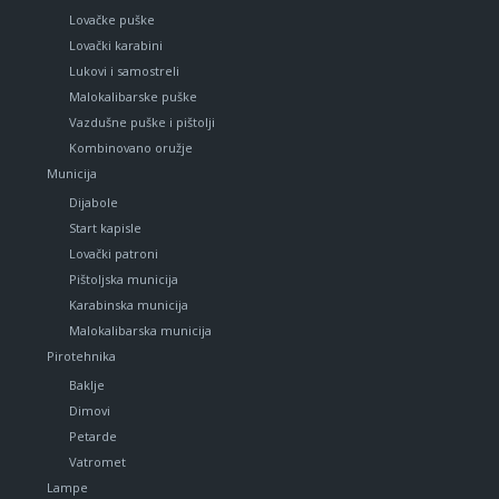
Lovačke puške
Lovački karabini
Lukovi i samostreli
Malokalibarske puške
Vazdušne puške i pištolji
Kombinovano oružje
Municija
Dijabole
Start kapisle
Lovački patroni
Pištoljska municija
Karabinska municija
Malokalibarska municija
Pirotehnika
Baklje
Dimovi
Petarde
Vatromet
Lampe