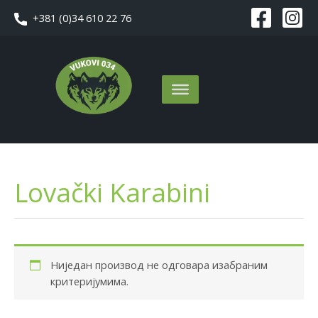
Пређи
+381 (0)34 610 22 76
на
садржај
Lovački Karabini
Ниједан производ не одговара изабраним
критеријумима.